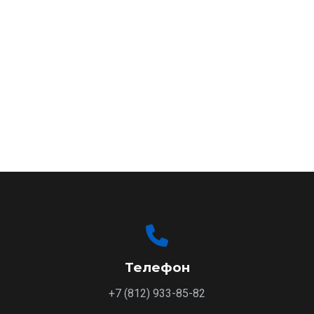
ОТПРАВИТЬ ЗАЯВКУ
Нажимая "Отправить", вы соглашаетесь с
политикой
конфиденциальности
.
Телефон
+7 (812) 933-85-82